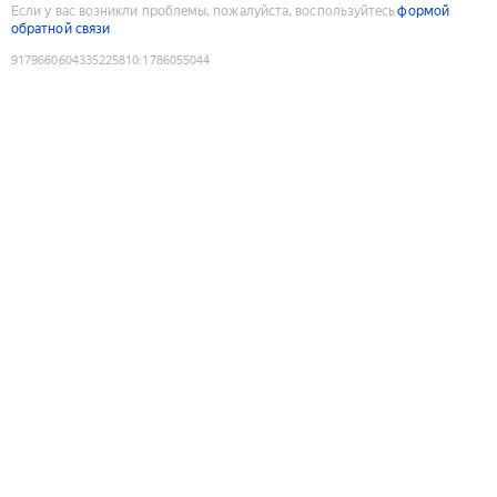
Если у вас возникли проблемы, пожалуйста, воспользуйтесь
формой
обратной связи
9179660604335225810
:
1786055044