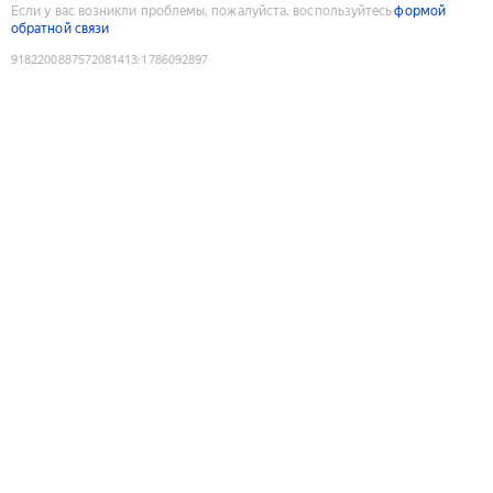
Если у вас возникли проблемы, пожалуйста, воспользуйтесь
формой
обратной связи
9182200887572081413
:
1786092897