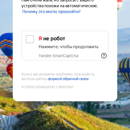
Нам очень жаль, но запросы с вашего
устройства похожи на автоматические.
Почему это могло произойти?
Я не робот
Нажмите, чтобы продолжить
Yandex SmartCaptcha
Если у вас возникли проблемы, пожалуйста,
воспользуйтесь
формой обратной связи
9173976725548328792
:
1785970347