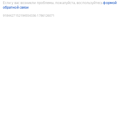
Если у вас возникли проблемы, пожалуйста, воспользуйтесь
формой
обратной связи
9184427152194554336
:
1786126071