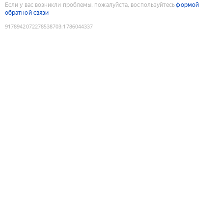
Если у вас возникли проблемы, пожалуйста, воспользуйтесь
формой
обратной связи
9178942072278538703
:
1786044337