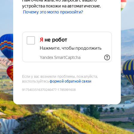
Нам очень жаль, но запросы с вашего
устройства похожи на автоматические.
Почему это могло произойти?
Я не робот
Нажмите, чтобы продолжить
Yandex SmartCaptcha
Если у вас возникли проблемы, пожалуйста,
воспользуйтесь
формой обратной связи
9175403516370246477
:
1785991608