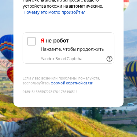
Нам очень жаль, но запросы с вашего
устройства похожи на автоматические.
Почему это могло произойти?
Я не робот
Нажмите, чтобы продолжить
Yandex SmartCaptcha
Если у вас возникли проблемы, пожалуйста,
воспользуйтесь
формой обратной связи
9189154536597278176
:
1786196514