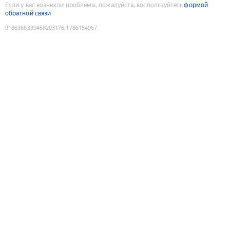
Если у вас возникли проблемы, пожалуйста, воспользуйтесь
формой
обратной связи
9186366339458203176
:
1786154967