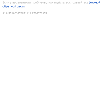
Если у вас возникли проблемы, пожалуйста, воспользуйтесь
формой
обратной связи
9194552803278871112
:
1786276955