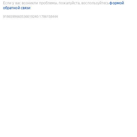
Если у вас возникли проблемы, пожалуйста, воспользуйтесь
формой
обратной связи
9186599660536619240
:
1786158444