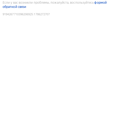
Если у вас возникли проблемы, пожалуйста, воспользуйтесь
формой
обратной связи
9194267710396206925
:
1786272707