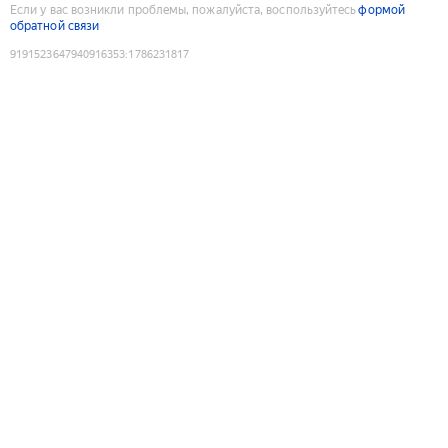
Если у вас возникли проблемы, пожалуйста, воспользуйтесь
формой
обратной связи
9191523647940916353
:
1786231817