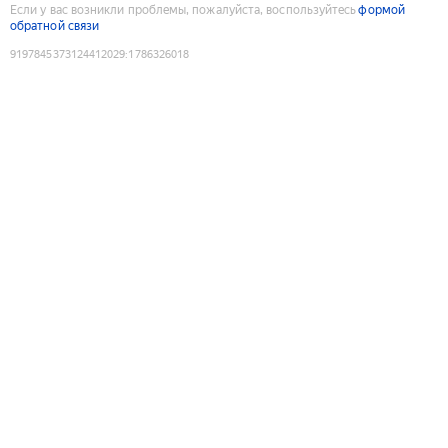
Если у вас возникли проблемы, пожалуйста, воспользуйтесь
формой
обратной связи
9197845373124412029
:
1786326018