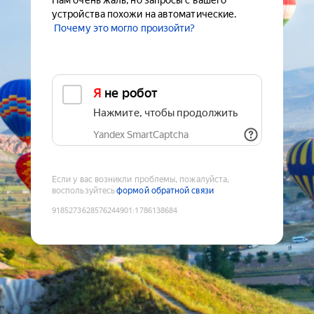
Нам очень жаль, но запросы с вашего
устройства похожи на автоматические.
Почему это могло произойти?
Я не робот
Нажмите, чтобы продолжить
Yandex SmartCaptcha
Если у вас возникли проблемы, пожалуйста,
воспользуйтесь
формой обратной связи
9185273628576244901
:
1786138684