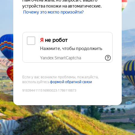
Нам очень жаль, но запросы с вашего
устройства похожи на автоматические.
Почему это могло произойти?
Я не робот
Нажмите, чтобы продолжить
Yandex SmartCaptcha
Если у вас возникли проблемы, пожалуйста,
воспользуйтесь
формой обратной связи
9183944111516993023
:
1786118873