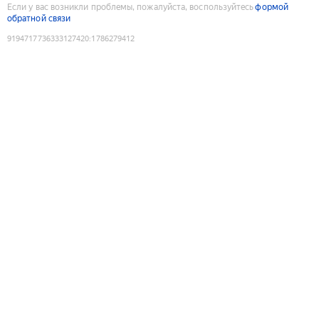
Если у вас возникли проблемы, пожалуйста, воспользуйтесь
формой
обратной связи
9194717736333127420
:
1786279412