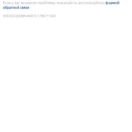
Если у вас возникли проблемы, пожалуйста, воспользуйтесь
формой
обратной связи
9183433203885466515
:
1786111260