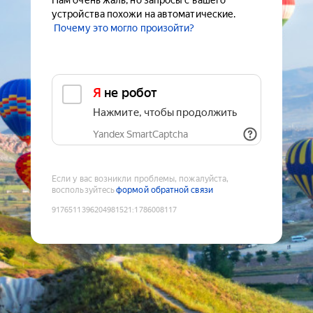
Нам очень жаль, но запросы с вашего
устройства похожи на автоматические.
Почему это могло произойти?
Я не робот
Нажмите, чтобы продолжить
Yandex SmartCaptcha
Если у вас возникли проблемы, пожалуйста,
воспользуйтесь
формой обратной связи
9176511396204981521
:
1786008117