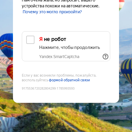
Нам очень жаль, но запросы с вашего
устройства похожи на автоматические.
Почему это могло произойти?
Я не робот
Нажмите, чтобы продолжить
Yandex SmartCaptcha
Если у вас возникли проблемы, пожалуйста,
воспользуйтесь
формой обратной связи
9175536720282804299
:
1785993593