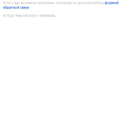
Если у вас возникли проблемы, пожалуйста, воспользуйтесь
формой
обратной связи
9175207396619630167
:
1785988686