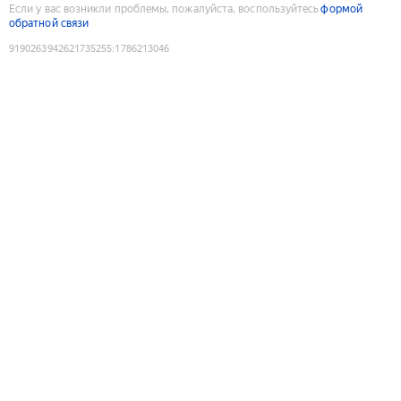
Если у вас возникли проблемы, пожалуйста, воспользуйтесь
формой
обратной связи
9190263942621735255
:
1786213046