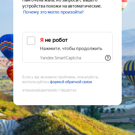
Нам очень жаль, но запросы с вашего
устройства похожи на автоматические.
Почему это могло произойти?
Я не робот
Нажмите, чтобы продолжить
Yandex SmartCaptcha
Если у вас возникли проблемы, пожалуйста,
воспользуйтесь
формой обратной связи
9193424585364764595
:
1786260143