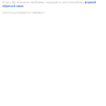
Если у вас возникли проблемы, пожалуйста, воспользуйтесь
формой
обратной связи
9181752223746269773
:
1786086211