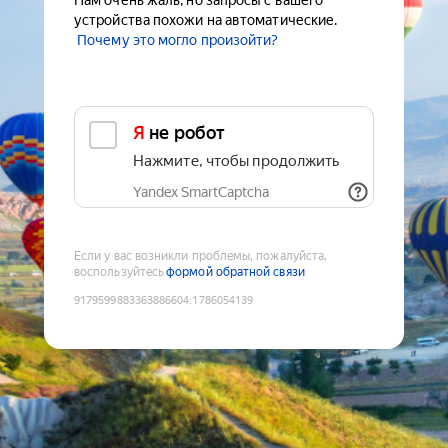
Нам очень жаль, но запросы с вашего
устройства похожи на автоматические.
Почему это могло произойти?
Я не робот
Нажмите, чтобы продолжить
Yandex SmartCaptcha
Если у вас возникли проблемы, пожалуйста,
воспользуйтесь
формой обратной связи
9179599883363886604
:
1786054139