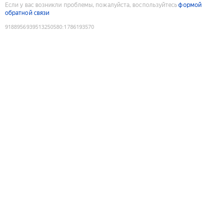
Если у вас возникли проблемы, пожалуйста, воспользуйтесь
формой
обратной связи
9188956939513250580
:
1786193570