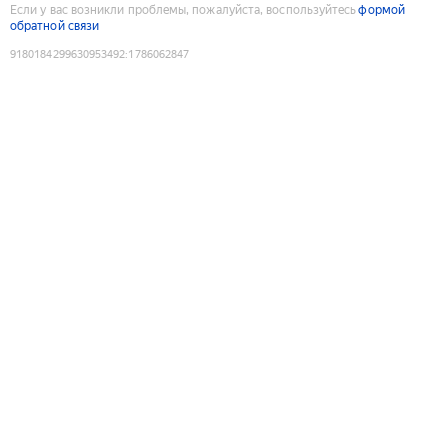
Если у вас возникли проблемы, пожалуйста, воспользуйтесь
формой
обратной связи
9180184299630953492
:
1786062847