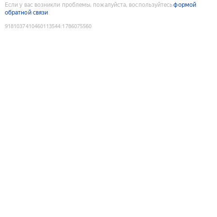
Если у вас возникли проблемы, пожалуйста, воспользуйтесь
формой
обратной связи
9181037410460113544
:
1786075560