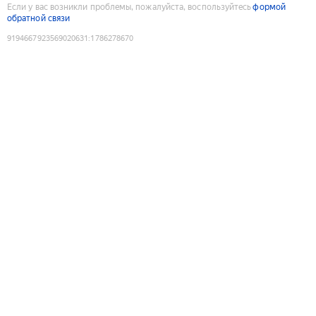
Если у вас возникли проблемы, пожалуйста, воспользуйтесь
формой
обратной связи
9194667923569020631
:
1786278670