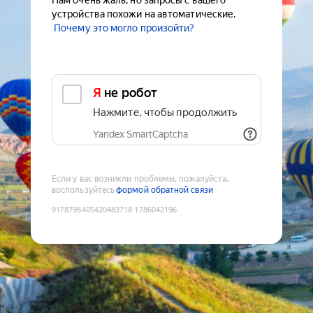
Нам очень жаль, но запросы с вашего
устройства похожи на автоматические.
Почему это могло произойти?
Я не робот
Нажмите, чтобы продолжить
Yandex SmartCaptcha
Если у вас возникли проблемы, пожалуйста,
воспользуйтесь
формой обратной связи
9178798405420483718
:
1786042196