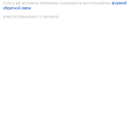
Если у вас возникли проблемы, пожалуйста, воспользуйтесь
формой
обратной связи
9188723576894450811
:
1786190093