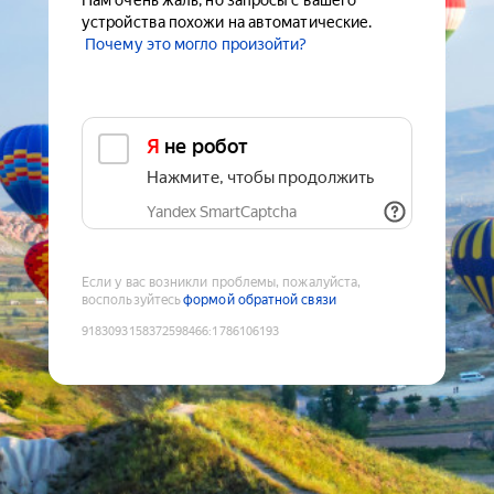
Нам очень жаль, но запросы с вашего
устройства похожи на автоматические.
Почему это могло произойти?
Я не робот
Нажмите, чтобы продолжить
Yandex SmartCaptcha
Если у вас возникли проблемы, пожалуйста,
воспользуйтесь
формой обратной связи
9183093158372598466
:
1786106193