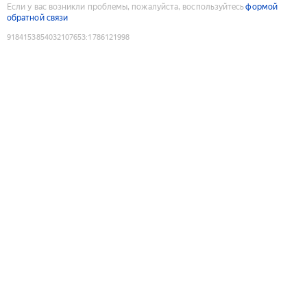
Если у вас возникли проблемы, пожалуйста, воспользуйтесь
формой
обратной связи
9184153854032107653
:
1786121998