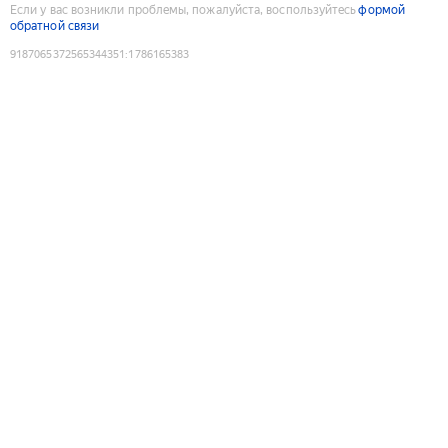
Если у вас возникли проблемы, пожалуйста, воспользуйтесь
формой
обратной связи
9187065372565344351
:
1786165383