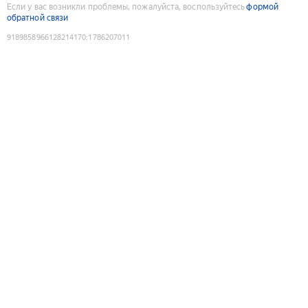
Если у вас возникли проблемы, пожалуйста, воспользуйтесь
формой
обратной связи
9189858966128214170
:
1786207011