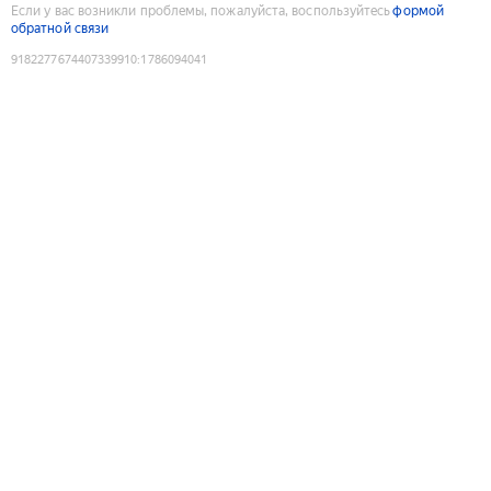
Если у вас возникли проблемы, пожалуйста, воспользуйтесь
формой
обратной связи
9182277674407339910
:
1786094041