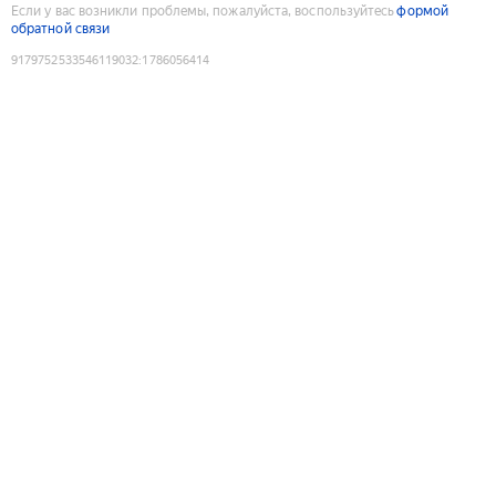
Если у вас возникли проблемы, пожалуйста, воспользуйтесь
формой
обратной связи
9179752533546119032
:
1786056414