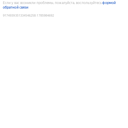
Если у вас возникли проблемы, пожалуйста, воспользуйтесь
формой
обратной связи
9174939351334546258
:
1785984692