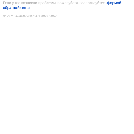
Если у вас возникли проблемы, пожалуйста, воспользуйтесь
формой
обратной связи
9179715494687700754
:
1786055862