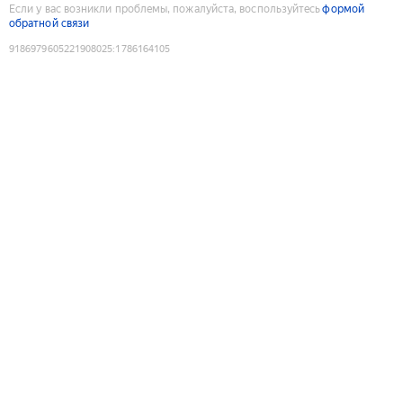
Если у вас возникли проблемы, пожалуйста, воспользуйтесь
формой
обратной связи
9186979605221908025
:
1786164105