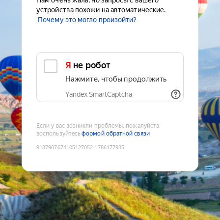
Нам очень жаль, но запросы с вашего
устройства похожи на автоматические.
Почему это могло произойти?
Я не робот
Нажмите, чтобы продолжить
Yandex SmartCaptcha
Если у вас возникли проблемы, пожалуйста,
воспользуйтесь
формой обратной связи
9187907674105127052
:
1786177935