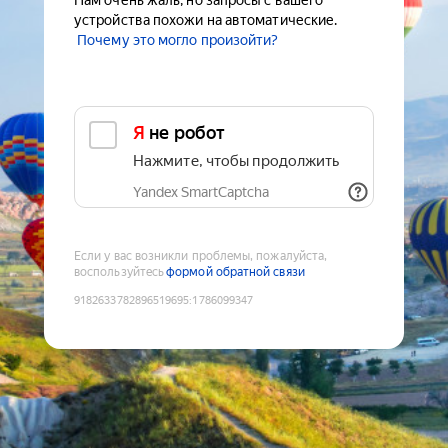
Нам очень жаль, но запросы с вашего
устройства похожи на автоматические.
Почему это могло произойти?
Я не робот
Нажмите, чтобы продолжить
Yandex SmartCaptcha
Если у вас возникли проблемы, пожалуйста,
воспользуйтесь
формой обратной связи
9182633782896519695
:
1786099347