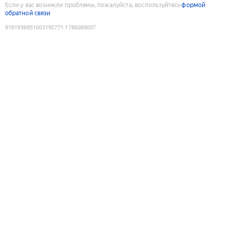
Если у вас возникли проблемы, пожалуйста, воспользуйтесь
формой
обратной связи
9181939851003195771
:
1786089007