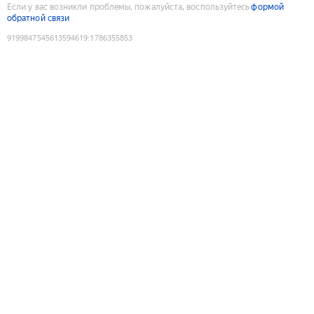
Если у вас возникли проблемы, пожалуйста, воспользуйтесь
формой
обратной связи
9199847545613594619
:
1786355853