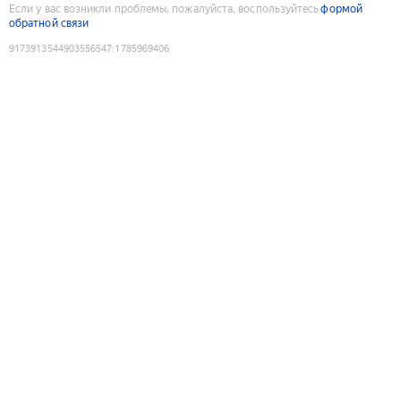
Если у вас возникли проблемы, пожалуйста, воспользуйтесь
формой
обратной связи
9173913544903556547
:
1785969406