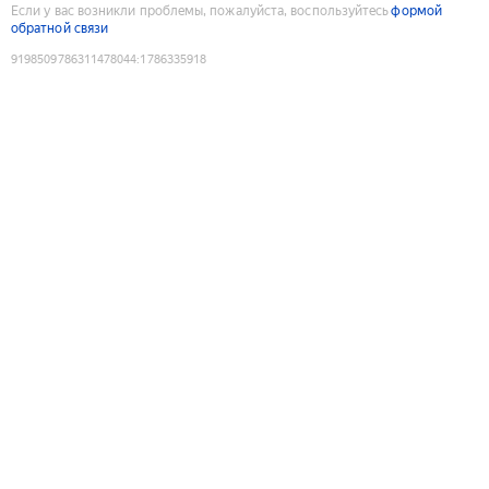
Если у вас возникли проблемы, пожалуйста, воспользуйтесь
формой
обратной связи
9198509786311478044
:
1786335918