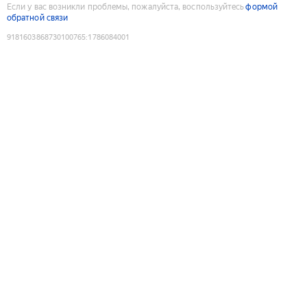
Если у вас возникли проблемы, пожалуйста, воспользуйтесь
формой
обратной связи
9181603868730100765
:
1786084001