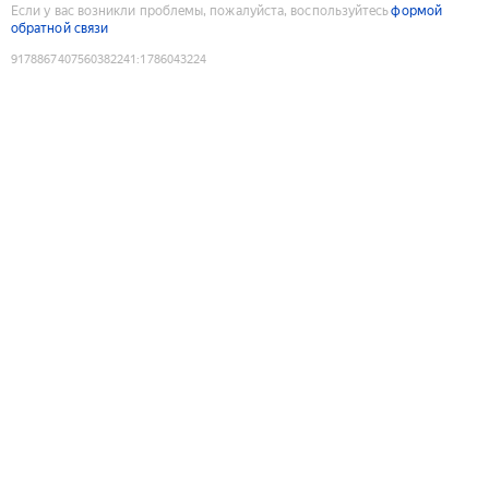
Если у вас возникли проблемы, пожалуйста, воспользуйтесь
формой
обратной связи
9178867407560382241
:
1786043224