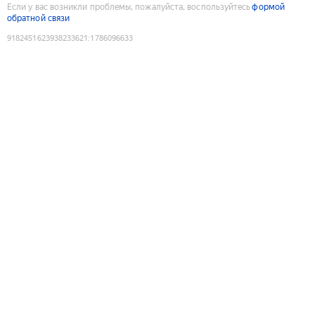
Если у вас возникли проблемы, пожалуйста, воспользуйтесь
формой
обратной связи
9182451623938233621
:
1786096633