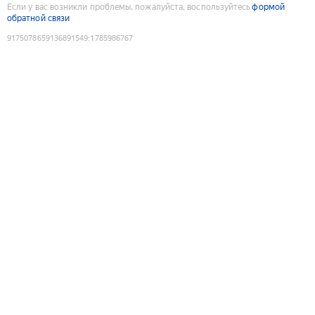
Если у вас возникли проблемы, пожалуйста, воспользуйтесь
формой
обратной связи
9175078659136891549
:
1785986767