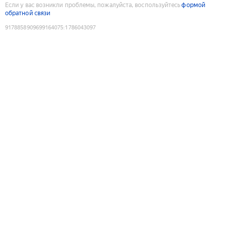
Если у вас возникли проблемы, пожалуйста, воспользуйтесь
формой
обратной связи
9178858909699164075
:
1786043097